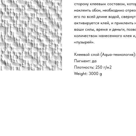
сторону клеевым составом, кото
наклеить обои, необходимо отрез
его по всей длине водой, сверну
активируется клей, и приклеить 
ваши силы, время и деньги, поз
количеством нанесенного клея и
«пузырей».
Клеевой слой (Aqua-технология):
Пигмент: да
Плотность: 250 г/м2
Weight: 3000 g